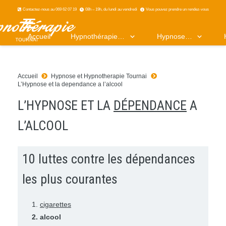
Contactez-nous au 069 62 07 19
08h – 19h, du lundi au vendredi
Vous pouvez prendre un rendez-vous
Accueil
Hypnothérapie…
Hypnose…
Accueil
Hypnose et Hypnotherapie Tournai
L’Hypnose et la dependance a l’alcool
L’HYPNOSE ET LA
DÉPENDANCE
A
L’ALCOOL
10 luttes contre les dépendances
les plus courantes
cigarettes
alcool